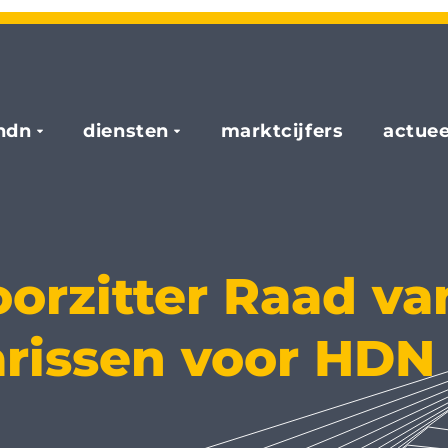
hdn
diensten
marktcijfers
actuee
orzitter Raad va
rissen voor HDN