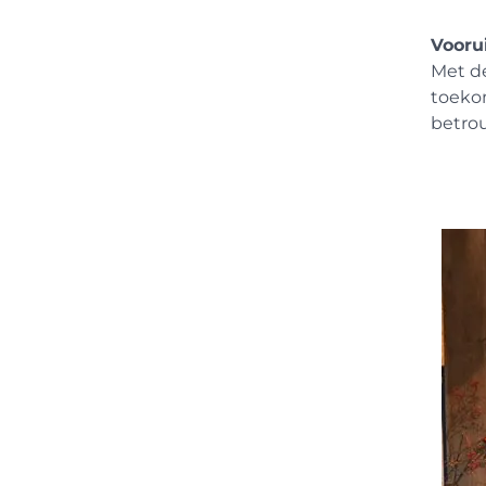
Voorui
Met de
toeko
betro