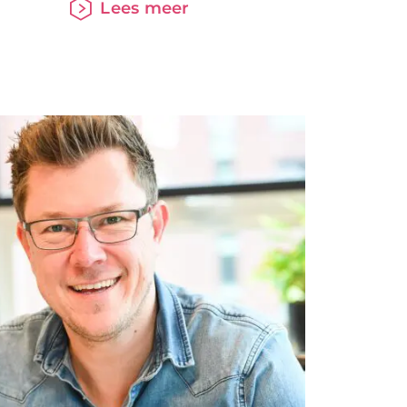
Lees meer
HDN
er dan
n
at is
opers,
 eigen
woning