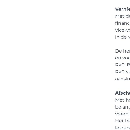
Verni
Met d
financ
vice-v
in de 
De her
en voo
RvC. B
RvC ve
aanslu
Afsch
Met he
belang
vereni
Het be
leider