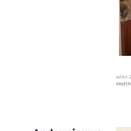
v.l.n.r.
Matthi