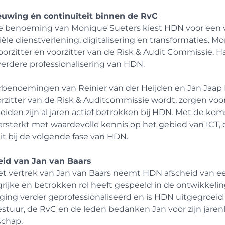
euwing én continuïteit binnen de RvC
e benoeming van Monique Sueters kiest HDN voor een vo
iële dienstverlening, digitalisering en transformaties. M
oorzitter en voorzitter van de Risk & Audit Commissie.
verdere professionalisering van HDN.
benoemingen van Reinier van der Heijden en Jan Jaap H
rzitter van de Risk & Auditcommissie wordt, zorgen voo
eiden zijn al jaren actief betrokken bij HDN. Met de k
rsterkt met waardevolle kennis op het gebied van ICT, 
it bij de volgende fase van HDN.
eid van Jan van Baars
t vertrek van Jan van Baars neemt HDN afscheid van een
rijke en betrokken rol heeft gespeeld in de ontwikkelin
ging verder geprofessionaliseerd en is HDN uitgegroeid
stuur, de RvC en de leden bedanken Jan voor zijn jarenl
schap.