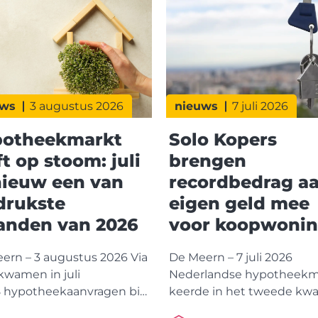
uws
3 augustus 2026
nieuws
7 juli 2026
otheekmarkt
Solo Kopers
ft op stoom: juli
brengen
ieuw een van
recordbedrag a
drukste
eigen geld mee
nden van 2026
voor koopwoni
ern – 3 augustus 2026 Via
De Meern – 7 juli 2026
wamen in juli
Nederlandse hypotheekm
8 hypotheekaanvragen bin
keerde in het tweede kwa
Daarmee behoort juli, na
van 2026 terug naar een