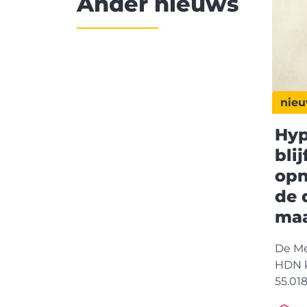
Ander nieuws
nie
Hyp
blij
opn
de 
maa
De Me
HDN k
55.01
nen. 