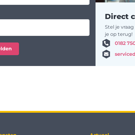
Direct 
Stel je vraa
je op terug!
0182 75
service