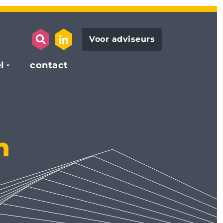
Voor adviseurs
search opener
link to the linkedin page
l
contact
n