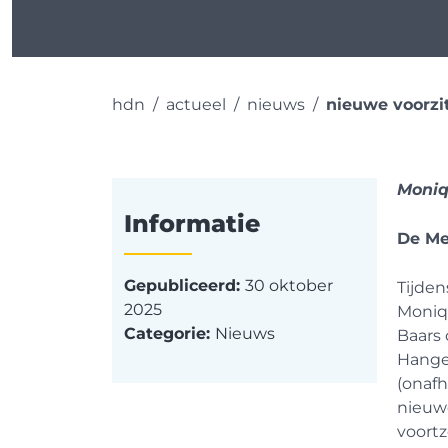
hdn
actueel
nieuws
nieuwe voorzi
Moniq
Informatie
De Me
Gepubliceerd:
30 oktober
Tijde
2025
Moniqu
Categorie:
Nieuws
Baars 
Hange
(onafh
nieuwe
voortz