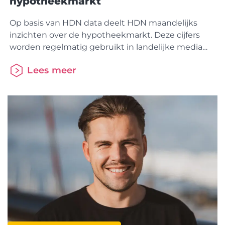
hypotheekmarkt
Op basis van HDN data deelt HDN maandelijks
inzichten over de hypotheekmarkt. Deze cijfers
worden regelmatig gebruikt in landelijke media
voor duiding van trends en bewegingen. Op deze
Lees meer
pagina zijn video- en radiofragmenten verzameld
waarin context wordt gegeven bij deze cijfers. BNR
uitzending De Ochtendspits