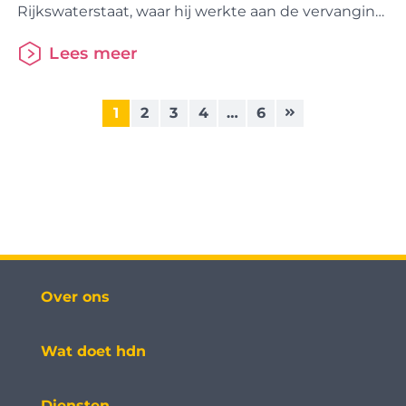
Rijkswaterstaat, waar hij werkte aan de vervanging
van de software in de verkeerscentrales. “Het ging
Lees meer
om een groot meerjarig traject waarbij allerlei losse
systemen worden samengebracht in één nieuw
platform,” vertelt hij. “Er zijn drie fases in het project
1
2
3
4
…
6
en we waren bezig in
Over ons
Wat doet hdn
Diensten