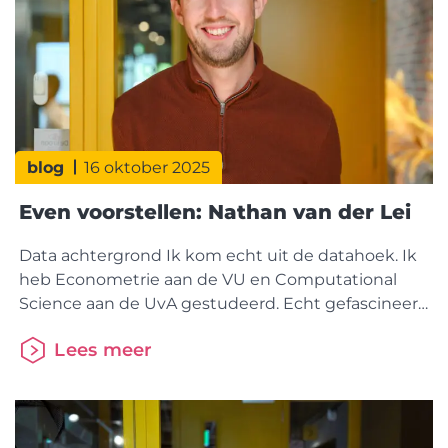
blog
16 oktober 2025
Even voorstellen: Nathan van der Lei
Data achtergrond Ik kom echt uit de datahoek. Ik
heb Econometrie aan de VU en Computational
Science aan de UvA gestudeerd. Echt gefascineerd
voor data raakte ik door een professor die vertelde
Lees meer
over roeiwedstrijden en dat je op basis van data
over voorgaande races, bijvoorbeeld gewicht van
deelnemers, weersomstandigheden en leeftijd,
kan voorspellen welke boot