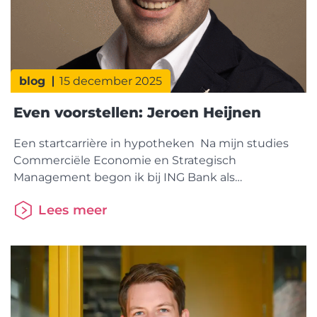
blog
15 december 2025
Even voorstellen: Jeroen Heijnen
Een startcarrière in hypotheken Na mijn studies
Commerciële Economie en Strategisch
Management begon ik bij ING Bank als
hypotheekadviseur. Ik behaalde daar mijn Wft-
Lees meer
diploma’s, maar merkte al snel dat dit niet de
richting was waar ik mijn toekomst zag. Bij SNS
Reaal voelde ik me meer op mijn plek: eerst als
functioneel beheerder en later in verschillende