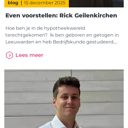
blog
15 december 2025
Even voorstellen: Rick Geilenkirchen
Hoe ben je in de hypotheekwereld
terechtgekomen? Ik ben geboren en getogen in
Leeuwarden en heb Bedrijfskunde gestudeerd,
gevolgd door een master Sport Management aan
Lees meer
het Johan Cruyff Institute. Tijdens mijn master
kwam ik via een traineeship bij Aegon in de
hypotheekwereld terecht. In 2014 werkte ik aan de
automatische beoordeling van stukken en leerde
ik Davinci kennen. In de