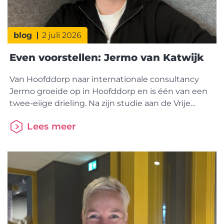
blog
2 juli 2026
Even voorstellen: Jermo van Katwijk
Van Hoofddorp naar internationale consultancy
Jermo groeide op in Hoofddorp en is één van een
twee-eiige drieling. Na zijn studie aan de Vrije
Universiteit Amsterdam vervolgde hij zijn
Lees meer
opleiding aan de Ludwig Maximilian Universität
(LMU) in München. Daar specialiseerde hij zich
verder in finance, een vakgebied dat in Duitsland
volgens hem veel dieper wordt uitgewerkt.