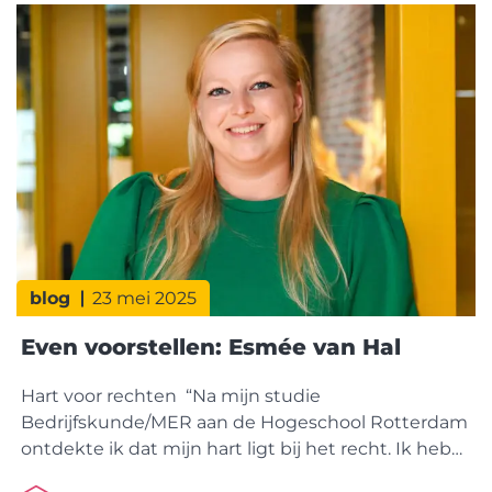
mijn opleiding heb ik ruim twaalf jaar als marketeer
bij PTI gewerkt, en daarna bij Knauf en Norton. Drie
totaal
blog
23 mei 2025
Even voorstellen: Esmée van Hal
Hart voor rechten “Na mijn studie
Bedrijfskunde/MER aan de Hogeschool Rotterdam
ontdekte ik dat mijn hart ligt bij het recht. Ik heb
daarom de premaster Rechtsgeleerdheid gevolgd