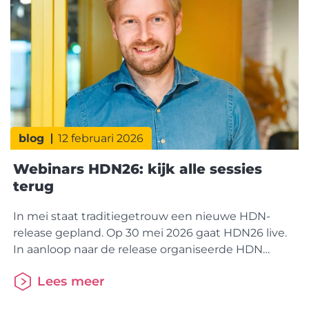
blog
12 februari 2026
Webinars HDN26: kijk alle sessies
terug
In mei staat traditiegetrouw een nieuwe HDN-
release gepland. Op 30 mei 2026 gaat HDN26 live.
In aanloop naar de release organiseerde HDN
meerdere webinars waarin de conceptwijzigingen
Lees meer
van HDN26 zijn toegelicht. Op deze pagina kijk je
alle sessies on demand terug. Bekijk of download