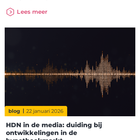
hoe deze actualisatie tot stand is gekomen en wat
Lees meer
dit betekent voor de hypotheekmarkt vanaf 2026.
De profielen zijn mede ontwikkeld met
machinelearningtechniek en inhoudelijk
afgestemd met de Werkgroep Data. Zo ontstaat
een actueel en
blog
22 januari 2026
HDN in de media: duiding bij
ontwikkelingen in de