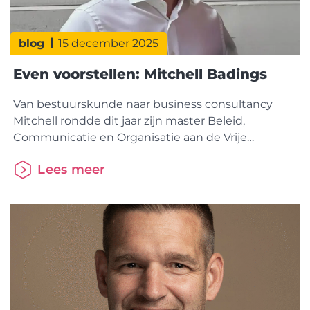
blog
15 december 2025
Even voorstellen: Mitchell Badings
Van bestuurskunde naar business consultancy
Mitchell rondde dit jaar zijn master Beleid,
Communicatie en Organisatie aan de Vrije
Universiteit af. Daarvoor studeerde hij Bestuurs- en
Lees meer
Organisatiewetenschap, eveneens aan de VU.
Tijdens zijn studie ontdekte hij al dat consultancy
het vakgebied was waar hij het meest enthousiast
van werd. “Het advieswerk en het contact met
mensen vind ik het leukst.