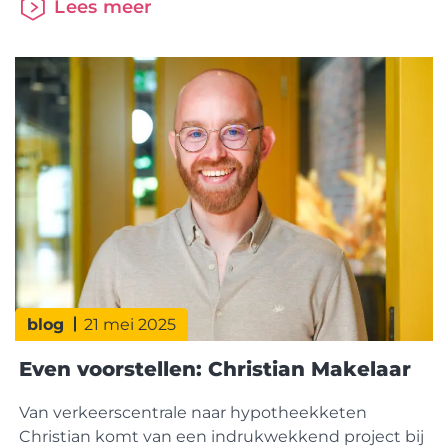
Lees meer
en daarna de master Financieel Recht afgerond.
Tijdens mijn studie werkte ik als Teamleider
Verkoopklaar bij de AH en na mijn studie ging ik
aan de slag bij
blog
21 mei 2025
Even voorstellen: Christian Makelaar
Van verkeerscentrale naar hypotheekketen
Christian komt van een indrukwekkend project bij