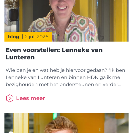
blog
2 juli 2026
Even voorstellen: Lenneke van
Lunteren
Wie ben je en wat heb je hiervoor gedaan? “Ik ben
Lenneke van Lunteren en binnen HDN ga ik me
bezighouden met het ondersteunen en verder
ontwikkelen van de HDN-standaard en IBL.
Lees meer
Daarnaast draai ik mee in initiatieven zoals met
ECH. Eigenlijk zet ik mijn ervaring in om partijen
binnen de keten nog beter met