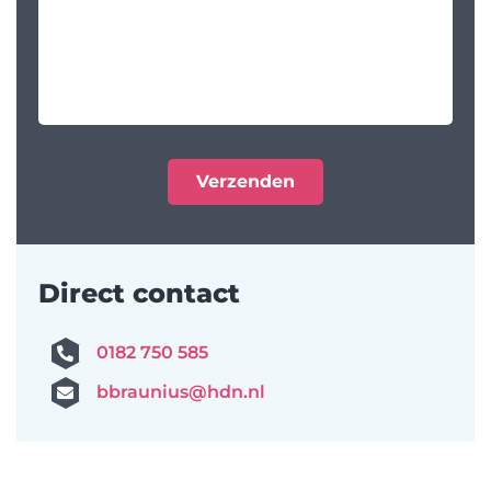
Direct contact
0182 750 585
bbraunius@hdn.nl