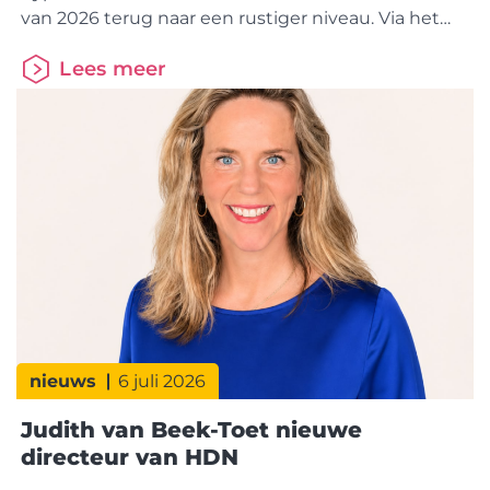
van 2026 terug naar een rustiger niveau. Via het
HDN Platform werden 132.877
Lees meer
hypotheekaanvragen verzonden, bijna 5% minder
dan in dezelfde periode vorig
jaar. De betaalbaarheid van koopwoningen blijft
echter onder druk staan. Dat is vooral zichtbaar
bij Solo Kopers, die een recordbedrag aan eigen
geld inbrengen om een woning
nieuws
6 juli 2026
Judith van Beek-Toet nieuwe
directeur van HDN