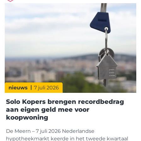
duidelijke verschuiving zichtbaar. Kopers nemen
een groter aandeel voor hun rekening.
Doorstromers winnen terrein, terwijl starters juist
marktaandeel verliezen. Dit blijkt uit cijfers van
HDN (Hypotheken
nieuws
7 juli 2026
Solo Kopers brengen recordbedrag
aan eigen geld mee voor
koopwoning
De Meern – 7 juli 2026 Nederlandse
hypotheekmarkt keerde in het tweede kwartaal