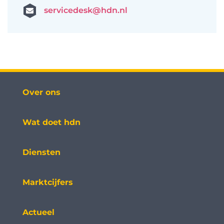
servicedesk@hdn.nl
Over ons
Wat doet hdn
Diensten
Marktcijfers
Actueel