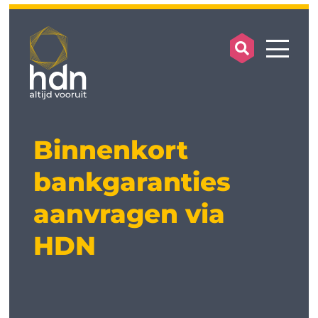
search op
mobile
Binnenkort
bankgaranties
aanvragen via
HDN