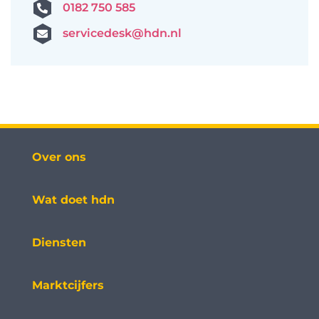
0182 750 585
servicedesk@hdn.nl
Over ons
Wat doet hdn
Diensten
Marktcijfers