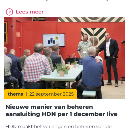
flink toegenomen. Het zijn relatief vaker (kleinere)
Lees meer
appartementen en woningen in het minder dure
prijssegment. In de nieuwbouwproductie wordt
de laatste jaren eveneens een grotere nadruk
gelegd op het bouwen van appartementen en
thema
22 september 2025
Nieuwe manier van beheren
aansluiting HDN per 1 december live
HDN maakt het verlengen en beheren van de