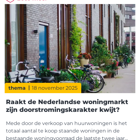
keten. StakeholdersessieTijdens de HDN-
stakeholdersessie stond inspiratie uit het
buitenland centraal. Pia Tverin (CEO Nordea
Hypotek) en Mathilda Muhrbeck (Head of Product)
van
thema
18 november 2025
Raakt de Nederlandse woningmarkt
zijn doorstromingskarakter kwijt?
Mede door de verkoop van huurwoningen is het
totaal aantal te koop staande woningen in de
bestaande woningvoorraad de laatste twee jaar