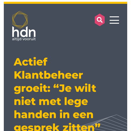
search op
mobile
Actief
Klantbeheer
groeit: “Je wilt
niet met lege
handen in een
gesprek zitten”