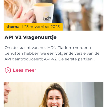
thema
23 november 2023
API V2 Vragenuurtje
Om de kracht van het HDN Platform verder te
benutten hebben we een volgende versie van de
API geïntroduceerd; API-V2. De eerste partijen
hebben de nieuwe versie inmiddels
Lees meer
geïmplementeerd. Belangrijk want uiterlijk met de
release van HDN 24 in mei 2024 moet echt
iedereen over zijn op de API V2. Ben je nu bezig
met