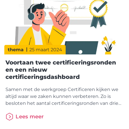
thema
25 maart 2024
Voortaan twee certificeringsronden
en een nieuw
certificeringsdashboard
Samen met de werkgroep Certificeren kijken we
altijd waar we zaken kunnen verbeteren. Zo is
besloten het aantal certificeringsronden van drie
terug te brengen naar twee ronden. Dit omdat
Lees meer
organisaties met bevindingen na de eerste ronde
(te) weinig tijd hadden om de bevindingen aan te