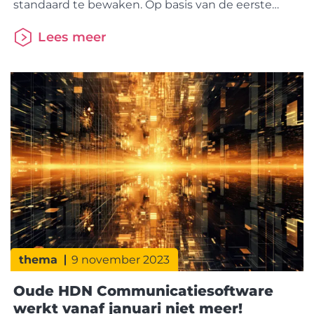
standaard te bewaken. Op basis van de eerste
rapportageronde in september hebben al 74% van
Lees meer
de partijen het certificaat ontvangen. Een
geweldige prestatie. In december vindt de
tweede certificeringsronde plaats voor de partijen
die in de eerste ronde nog niet aan de
thema
9 november 2023
Oude HDN Communicatiesoftware
werkt vanaf januari niet meer!