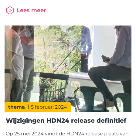
consumenten om via de Ockto, iWize of
Lees meer
Datakeeper app brondata te delen met de partij
waar een hypotheekaanvraag is gedaan.
Geldverstrekkers en Advies/CRM pakketten
kunnen Datakeeper nu toevoegen, zodat ze via
Datakeeper gegevens bij de klant op kunnen
vragen. Via de nieuwe bronberichten van
thema
5 februari 2024
Wijzigingen HDN24 release definitief
Op 25 mei 2024 vindt de HDN24 release plaats van