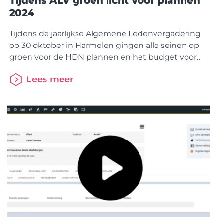
Tijdens ALV groen licht voor plannen
2024
Tijdens de jaarlijkse Algemene Ledenvergadering
op 30 oktober in Harmelen gingen alle seinen op
groen voor de HDN plannen en het budget voor
2024. Komend jaar gaan we dus met elkaar vol
Lees meer
vooruit. Ook werden Jan van Baars, Monique
Sueters-Versteegen en Matthijs Hofstede voor een
nieuwe periode benoemd als lid van de RvC. Na de