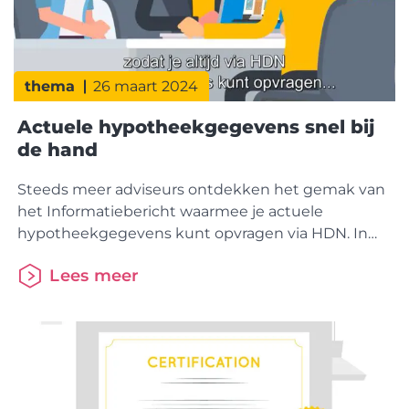
thema
26 maart 2024
Actuele hypotheekgegevens snel bij
de hand
Steeds meer adviseurs ontdekken het gemak van
het Informatiebericht waarmee je actuele
hypotheekgegevens kunt opvragen via HDN. In
deze video leggen we kort uit hoe dat werkt.
Lees meer
Adviseur Patrick Brands is enthousiast gebruiker
van het informatiebericht en vertelt erover in het
SEH Magazine Erkend. Je kunt op dit moment
gegevens opvragen bij Florius, Aegon en ABN