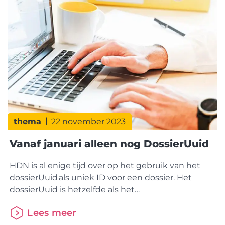
freezeperiode donderdag. Vanaf 4 januari
thema
22 november 2023
Vanaf januari alleen nog DossierUuid
HDN is al enige tijd over op het gebruik van het
dossierUuid als uniek ID voor een dossier. Het
dossierUuid is hetzelfde als het
Aanvraagvolgnummer. Hierdoor hoef je niet te
Lees meer
zoeken in welk dossier de berichten van een