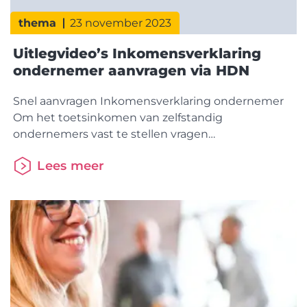
thema
23 november 2023
Uitlegvideo’s Inkomensverklaring
ondernemer aanvragen via HDN
Snel aanvragen Inkomensverklaring ondernemer
Om het toetsinkomen van zelfstandig
ondernemers vast te stellen vragen
geldverstrekkers de inkomensverklaring
Lees meer
ondernemer. Deze verklaring wordt opgesteld
door een deskundige partij die zich hierin heeft
gespecialiseerd, de rekenexpert. In de pilot
Inkomensverklaring ondernemer vraagt het
intermediair vanuit het softwarepakket via HDN de
inkomensverklaring ondernemer aan bij
rekenexperts Pentrax of Zakelijk