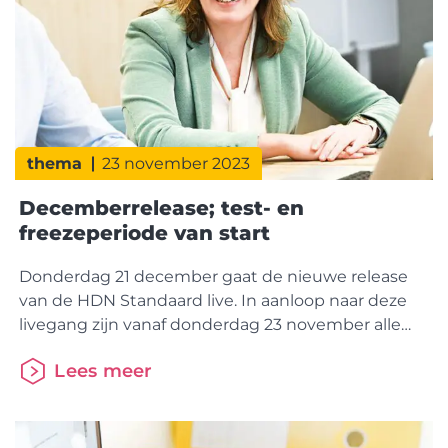
thema
23 november 2023
Decemberrelease; test- en
freezeperiode van start
Donderdag 21 december gaat de nieuwe release
van de HDN Standaard live. In aanloop naar deze
livegang zijn vanaf donderdag 23 november alle
organisatiespecifieke schema’s voor Hypotheken,
Lees meer
Verzekeren en Kredieten beschikbaar via de HDN
Schemabeheertool. De schema’s staan ook op de
testomgeving (GTO) zodat iedereen de nieuwe
schema’s kan testen. Daarbij start ook de