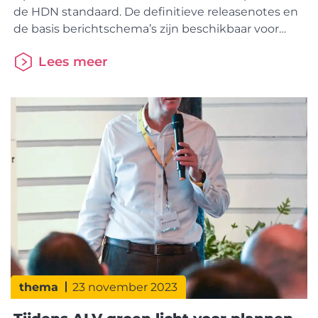
de HDN standaard. De definitieve releasenotes en
de basis berichtschema’s zijn beschikbaar voor
iedereen die werkt met de HDN standaard. Scope
Lees meer
De scope van de HDN24 release is vastgesteld in
samenspraak met de werkgroepen. Onderstaand
een overzicht van de wijzigingen. Generiek
Hypotheken Verzekeren Kredieten Waarborgen
Actief
thema
23 november 2023