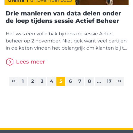
thema
8 november 2023
Drie manieren van data delen onder
de loep tijdens sessie Actief Beheer
Het was een volle bak tijdens de sessie Actief
beheer op 2 november. Niet gek want veel partijen
in de keten vinden het belangrijk om klanten bij te
staan met advies en inzicht gedurende looptijd
Lees meer
van de hypotheek. Maar hoe doe je dat het beste?
Ronald Roolvink en Carla Hidding van Aegon
vertelden over de enorme
1
2
3
4
5
6
7
8
…
17