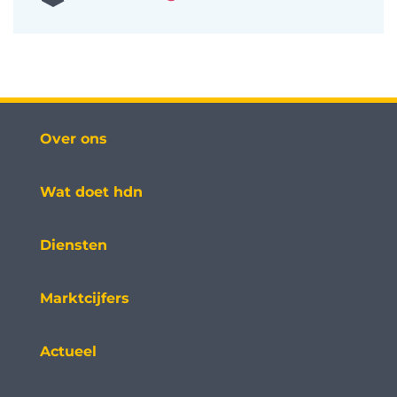
Over ons
Wat doet hdn
Diensten
Marktcijfers
Actueel