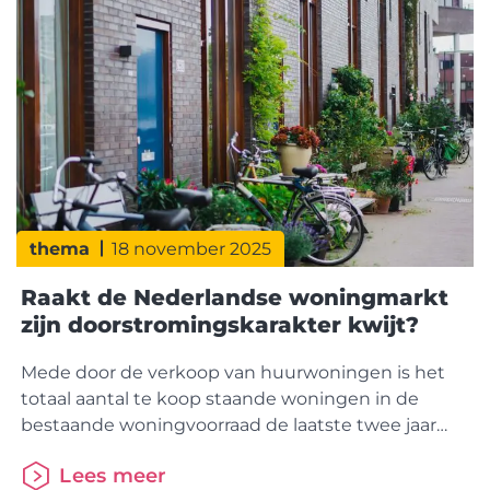
buitenland centraal. Pia Tverin (CEO Nordea
Hypotek) en Mathilda Muhrbeck (Head of Product)
van
thema
18 november 2025
Raakt de Nederlandse woningmarkt
zijn doorstromingskarakter kwijt?
Mede door de verkoop van huurwoningen is het
totaal aantal te koop staande woningen in de
bestaande woningvoorraad de laatste twee jaar
flink toegenomen. Het zijn relatief vaker (kleinere)
Lees meer
appartementen en woningen in het minder dure