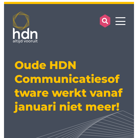
search op
mobile
Oude HDN
Communicatiesof
tware werkt vanaf
januari niet meer!