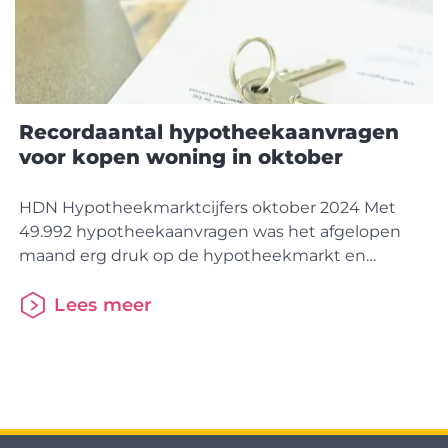
Recordaantal hypotheekaanvragen
voor kopen woning in oktober
HDN Hypotheekmarktcijfers oktober 2024 Met
49.992 hypotheekaanvragen was het afgelopen
maand erg druk op de hypotheekmarkt en
werden er zo’n 50% meer aanvragen gedaan dan in
oktober vorig jaar toen de teller op 33.500
Lees meer
aanvragen bleef steken. Vooral de drukte op de
kopersmarkt valt op waarbij met 31.758 aanvragen
het maandrecord uit maart 2020
van 31.510 aanvragen, werd verbroken.