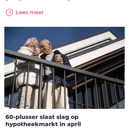
neemt af De hypotheekmarkt heeft in mei 2025
een nieuw record gevestigd. Er gingen 49.060
Lees meer
hypotheekaanvragen via het HDN Platform en
vooral het aantal aanvragen voor de aankoop van
een woning lag hoog: ruim 30.000. Dat is het
60-plusser slaat slag op
hypotheekmarkt in april