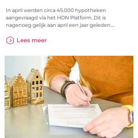
In april werden circa 45.000 hypotheken
aangevraagd via het HDN Platform. Dit is
nagenoeg gelijk aan april een jaar geleden.
Opvallend is het aantal aanvragen voor een
tweede hypotheek, oversluiting of verhoging van
Lees meer
de hypotheek afkomstig van 60-plussers. Dit
aantal groeide flink met 20% ten opzichte van
2024 naar ruim 4.500. Het gemiddelde
hypotheekbedrag voor