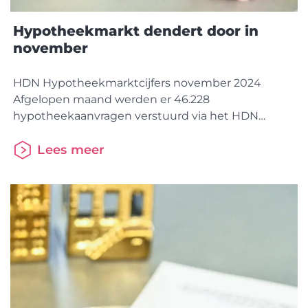
Hypotheekmarkt dendert door in
november
HDN Hypotheekmarktcijfers november 2024
Afgelopen maand werden er 46.228
hypotheekaanvragen verstuurd via het HDN
Platform, een stijging van circa 40% ten opzichte
van november vorig jaar en vergelijkbaar met het
Lees meer
niveau van 2020. Daarvan waren 28.866 aanvragen
bestemd voor de aanschaf van een woning en
17.362 aanvragen voor oversluitingen en
verhogingen. Dit blijkt uit cijfers van HDN