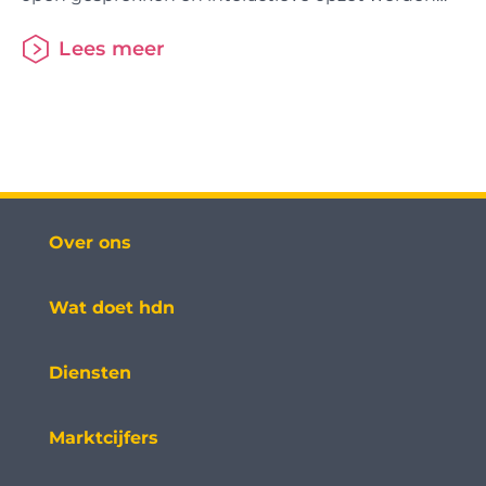
gewaardeerd door de deelnemers. Tijdens het
plenaire gedeelte deelde Reinier van der Heijden
Lees meer
de strategie en ambitie van HDN voor het
financiële woondomein. Vervolgens gaf Arjen de
Bake inzichten vanuit de HDN
Over ons
Wat doet hdn
Diensten
Marktcijfers