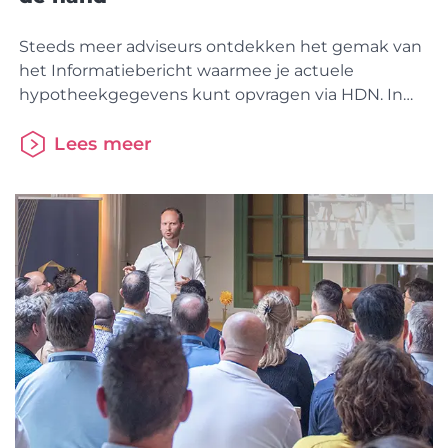
Steeds meer adviseurs ontdekken het gemak van
het Informatiebericht waarmee je actuele
hypotheekgegevens kunt opvragen via HDN. In
deze video leggen we kort uit hoe dat werkt.
Adviseur Patrick Brands is enthousiast gebruiker
Lees meer
van het informatiebericht en vertelt erover in het
SEH Magazine Erkend. Je kunt op dit moment
gegevens opvragen bij Florius, Aegon en ABN