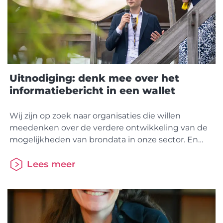
Uitnodiging: denk mee over het
informatiebericht in een wallet
Wij zijn op zoek naar organisaties die willen
meedenken over de verdere ontwikkeling van de
mogelijkheden van brondata in onze sector. En
specifiek willen we toetsen of meerdere partijen
het interessant vinden het Informatiebericht te
Lees meer
gebruiken om hypotheekdata direct met de
consument te delen via Consumenten Data
Leveranciers. Graag nemen we geïnteresseerden
tijdens een (online of