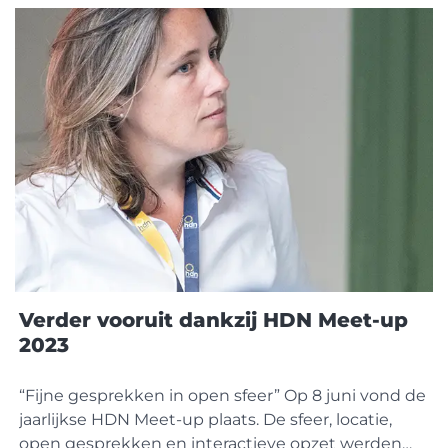
beschikbaar via Faster Forward (Elements en
eBlinqx). Om als adviseur de klant tijdens de
looptijd
Verder vooruit dankzij HDN Meet-up
2023
“Fijne gesprekken in open sfeer” Op 8 juni vond de
jaarlijkse HDN Meet-up plaats. De sfeer, locatie,
open gesprekken en interactieve opzet werden