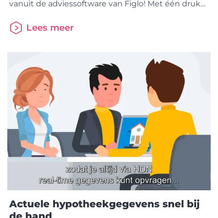
vanuit de adviessoftware van Figlo! Met één druk
op de knop vraag je de data op bij aanbieders en
vervolgens krijg je binnen twee minuten de
Lees meer
informatie terug over de betreffende hypotheek in
het adviespakket. Op dit moment kan je data
opvragen
Actuele hypotheekgegevens snel bij
de hand