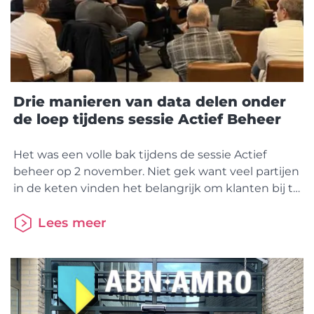
Drie manieren van data delen onder
de loep tijdens sessie Actief Beheer
Het was een volle bak tijdens de sessie Actief
beheer op 2 november. Niet gek want veel partijen
in de keten vinden het belangrijk om klanten bij te
staan met advies en inzicht gedurende looptijd
van de hypotheek. Maar hoe doe je dat het beste?
Lees meer
Ronald Roolvink en Carla Hidding van Aegon
vertelden over de enorme