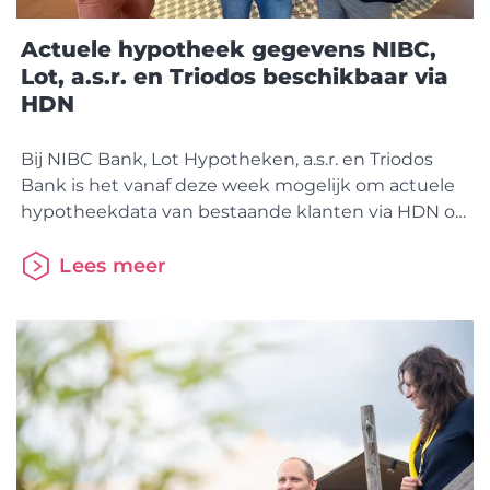
Actuele hypotheek gegevens NIBC,
Lot, a.s.r. en Triodos beschikbaar via
HDN
Bij NIBC Bank, Lot Hypotheken, a.s.r. en Triodos
Bank is het vanaf deze week mogelijk om actuele
hypotheekdata van bestaande klanten via HDN op
te vragen. De gegevens komen geautomatiseerd
binnen enkele minuten in het CRM/adviespakket
Lees meer
van de adviseurs. Zij kunnen hiermee altijd
vertrouwen op de meest actuele en nauwkeurige
klantgegevens en daarmee het best