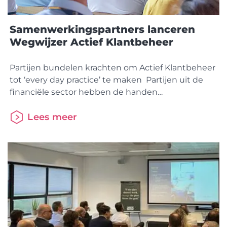
Samenwerkingspartners lanceren
Wegwijzer Actief Klantbeheer
Partijen bundelen krachten om Actief Klantbeheer
tot ‘every day practice’ te maken Partijen uit de
financiële sector hebben de handen
ineengeslagen om Actief Klantbeheer op een
hoger niveau te tillen. Het gezamenlijke initiatief
Lees meer
ziet het belang van het digitaal delen van actuele
hypotheekgegevens voor klanten en introduceert
op basis van diverse gesprekken en
bijeenkomsten de