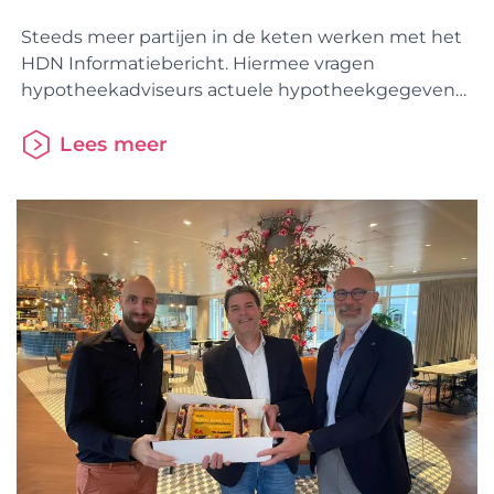
Steeds meer partijen in de keten werken met het
HDN Informatiebericht. Hiermee vragen
hypotheekadviseurs actuele hypotheekgegevens
van klanten op bij aanbieders. Ook Stater biedt
aangesloten aanbieders nu deze service. Genoeg
Lees meer
reden dus om met taart langs te gaan om de
Stater medewerkers, die ervoor hebben gezorgd
dat Actief Klantbeheer beschikbaar is, te feliciteren.
We verwachten