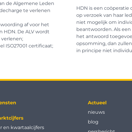
f aan de Algemene Leden
HDN is een coöperatie 
 decharge te verlenen
op verzoek van haar led
niet mogelijk om indivi
twoording af voor het
beantwoorden. Als een 
an HDN. De ALV wordt
het antwoord toegevo
e verlenen;
opsomming, dan zullen 
l ISO27001 certificaat;
in principe niet indivi
ensten
Actueel
nieuws
rktcijfers
blog
ar en kwartaal­cijfers
persbericht