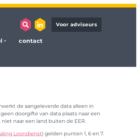
Voor adviseurs
search opener
link to the linkedin page
l
contact
rwerkt de aangeleverde data alleen in
 geen doorgifte van data plaats naar een
 niet naar een land buiten de EER.
ling Loondienst
) gelden punten 1, 6 en 7.