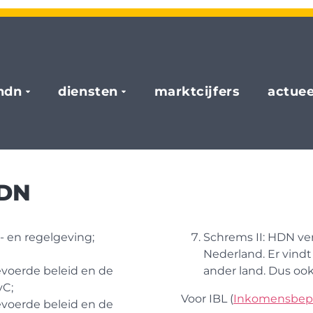
hdn
diensten
marktcijfers
actuee
HDN
 en regelgeving;
Schrems II: HDN ve
Nederland. Er vindt
evoerde beleid en de
ander land. Dus ook
vC;
Voor IBL (
Inkomensbepa
evoerde beleid en de