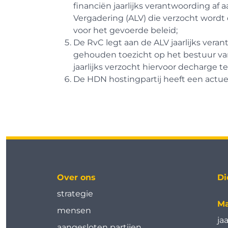
financiën jaarlijks verantwoording a
Vergadering (ALV) die verzocht wordt
voor het gevoerde beleid;
De RvC legt aan de ALV jaarlijks veran
gehouden toezicht op het bestuur v
jaarlijks verzocht hiervoor decharge t
De HDN hostingpartij heeft een actuee
Over ons
Di
strategie
Ma
mensen
ja
aangesloten partijen