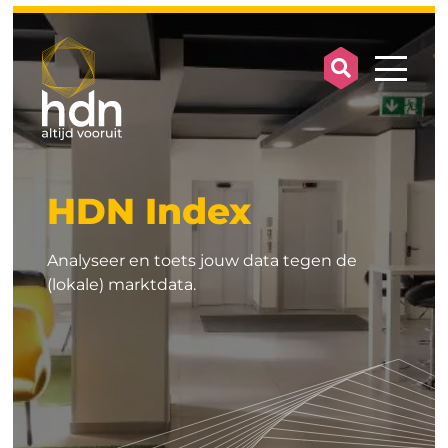
search op
mobile
HDN Index
Analyseer en toets jouw data tegen de
(lokale) marktdata.