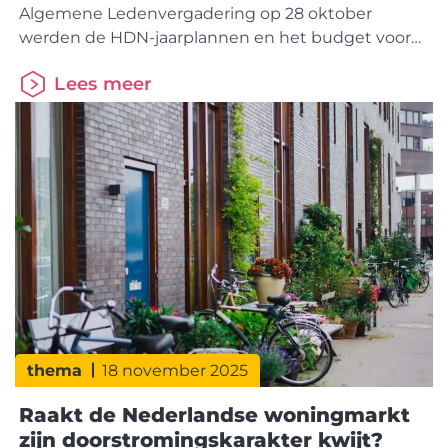
Algemene Ledenvergadering op 28 oktober
werden de HDN-jaarplannen en het budget voor
2026 goedgekeurd. Daarmee ligt de koers vast
Lees meer
voor verdere digitalisering en samenwerking in de
keten. StakeholdersessieTijdens de HDN-
stakeholdersessie stond inspiratie uit het
buitenland centraal. Pia Tverin (CEO Nordea
Hypotek) en Mathilda Muhrbeck (Head of Product)
van
thema
18 november 2025
Raakt de Nederlandse woningmarkt
zijn doorstromingskarakter kwijt?