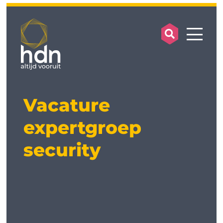
search op
mobile
Vacature
expertgroep
security