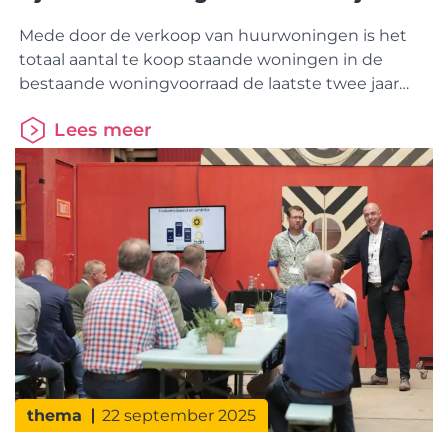
Mede door de verkoop van huurwoningen is het
totaal aantal te koop staande woningen in de
bestaande woningvoorraad de laatste twee jaar
flink toegenomen. Het zijn relatief vaker (kleinere)
Lees meer
appartementen en woningen in het minder dure
prijssegment. In de nieuwbouwproductie wordt
de laatste jaren eveneens een grotere nadruk
gelegd op het bouwen van appartementen en
thema
22 september 2025