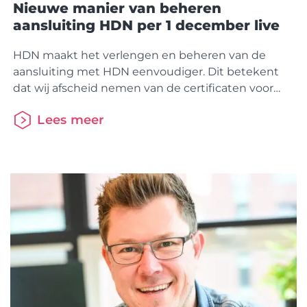
Nieuwe manier van beheren
aansluiting HDN per 1 december live
HDN maakt het verlengen en beheren van de
aansluiting met HDN eenvoudiger. Dit betekent
dat wij afscheid nemen van de certificaten voor
adviseurs. Als geldverstrekker of als intermediair
Lees meer
verleng je straks jaarlijks je aansluiting op het HDN
Platform via het HDN portaal. Om dit mogelijk te
maken gaat er op 1 december een nieuwe versie