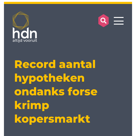
search op
mobile
Record aantal
hypotheken
ondanks forse
krimp
kopersmarkt