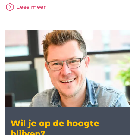
adviseurs. Als geldverstrekker of als intermediair
Lees meer
verleng je straks jaarlijks je aansluiting op het HDN
Platform via het HDN portaal. Om dit mogelijk te
maken gaat er op 1 december een nieuwe versie
Wil je op de hoogte
blijven?