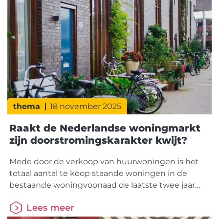
buitenland centraal. Pia Tverin (CEO Nordea
Hypotek) en Mathilda Muhrbeck (Head of Product)
van
thema
18 november 2025
Raakt de Nederlandse woningmarkt
zijn doorstromingskarakter kwijt?
Mede door de verkoop van huurwoningen is het
totaal aantal te koop staande woningen in de
bestaande woningvoorraad de laatste twee jaar
flink toegenomen. Het zijn relatief vaker (kleinere)
Lees meer
appartementen en woningen in het minder dure