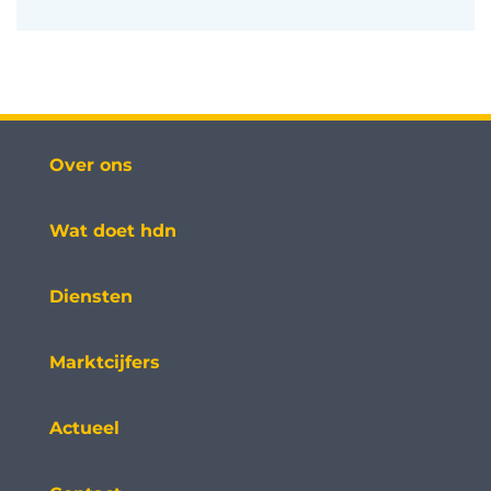
Over ons
Wat doet hdn
Diensten
Marktcijfers
Actueel