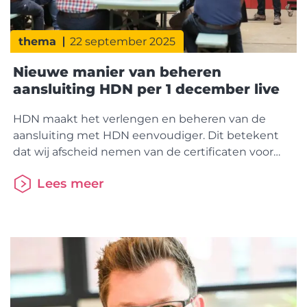
thema
22 september 2025
Nieuwe manier van beheren
aansluiting HDN per 1 december live
HDN maakt het verlengen en beheren van de
aansluiting met HDN eenvoudiger. Dit betekent
dat wij afscheid nemen van de certificaten voor
adviseurs. Als geldverstrekker of als intermediair
Lees meer
verleng je straks jaarlijks je aansluiting op het HDN
Platform via het HDN portaal. Om dit mogelijk te
maken gaat er op 1 december een nieuwe versie