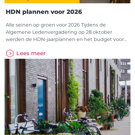
HDN plannen voor 2026
Alle seinen op groen voor 2026 Tijdens de
Algemene Ledenvergadering op 28 oktober
werden de HDN-jaarplannen en het budget voor
2026 goedgekeurd. Daarmee ligt de koers vast
Lees meer
voor verdere digitalisering en samenwerking in de
keten. StakeholdersessieTijdens de HDN-
stakeholdersessie stond inspiratie uit het
buitenland centraal. Pia Tverin (CEO Nordea
Hypotek) en Mathilda Muhrbeck (Head of Product)
van