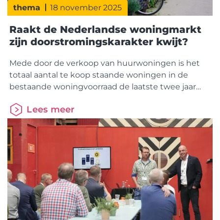
thema
18 november 2025
Raakt de Nederlandse woningmarkt
zijn doorstromingskarakter kwijt?
Mede door de verkoop van huurwoningen is het
totaal aantal te koop staande woningen in de
bestaande woningvoorraad de laatste twee jaar
flink toegenomen. Het zijn relatief vaker (kleinere)
Lees meer
appartementen en woningen in het minder dure
prijssegment. In de nieuwbouwproductie wordt
de laatste jaren eveneens een grotere nadruk
gelegd op het bouwen van appartementen en