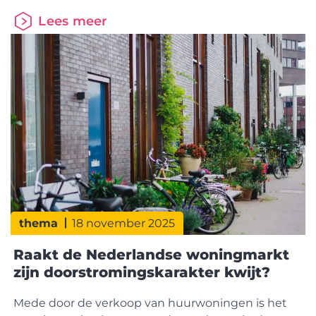
2026 goedgekeurd. Daarmee ligt de koers vast
Lees meer
voor verdere digitalisering en samenwerking in de
keten. StakeholdersessieTijdens de HDN-
stakeholdersessie stond inspiratie uit het
buitenland centraal. Pia Tverin (CEO Nordea
Hypotek) en Mathilda Muhrbeck (Head of Product)
van
thema
18 november 2025
Raakt de Nederlandse woningmarkt
zijn doorstromingskarakter kwijt?
Mede door de verkoop van huurwoningen is het