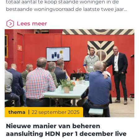
totaal aantal te koop staande woningen in de
bestaande woningvoorraad de laatste twee jaar
flink toegenomen. Het zijn relatief vaker (kleinere)
Lees meer
appartementen en woningen in het minder dure
prijssegment. In de nieuwbouwproductie wordt
de laatste jaren eveneens een grotere nadruk
gelegd op het bouwen van appartementen en
thema
22 september 2025
Nieuwe manier van beheren
aansluiting HDN per 1 december live