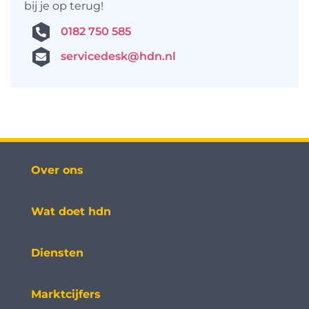
bij je op terug!
0182 750 585
servicedesk@hdn.nl
Over ons
Wat doet hdn
Diensten
Marktcijfers