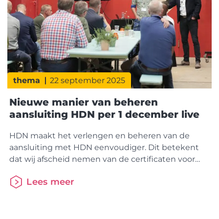
thema
22 september 2025
Nieuwe manier van beheren
aansluiting HDN per 1 december live
HDN maakt het verlengen en beheren van de
aansluiting met HDN eenvoudiger. Dit betekent
dat wij afscheid nemen van de certificaten voor
adviseurs. Als geldverstrekker of als intermediair
Lees meer
verleng je straks jaarlijks je aansluiting op het HDN
Platform via het HDN portaal. Om dit mogelijk te
maken gaat er op 1 december een nieuwe versie