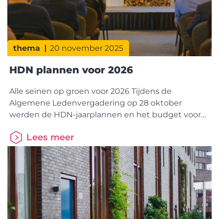
thema
20 november 2025
HDN plannen voor 2026
Alle seinen op groen voor 2026 Tijdens de
Algemene Ledenvergadering op 28 oktober
werden de HDN-jaarplannen en het budget voor
2026 goedgekeurd. Daarmee ligt de koers vast
Lees meer
voor verdere digitalisering en samenwerking in de
keten. StakeholdersessieTijdens de HDN-
stakeholdersessie stond inspiratie uit het
buitenland centraal. Pia Tverin (CEO Nordea
Hypotek) en Mathilda Muhrbeck (Head of Product)
van