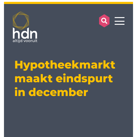
search op
mobile
Hypotheekmarkt
maakt eindspurt
in december