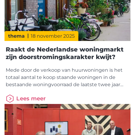
thema
18 november 2025
Raakt de Nederlandse woningmarkt
zijn doorstromingskarakter kwijt?
Mede door de verkoop van huurwoningen is het
totaal aantal te koop staande woningen in de
bestaande woningvoorraad de laatste twee jaar
flink toegenomen. Het zijn relatief vaker (kleinere)
Lees meer
appartementen en woningen in het minder dure
prijssegment. In de nieuwbouwproductie wordt
de laatste jaren eveneens een grotere nadruk
gelegd op het bouwen van appartementen en