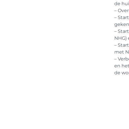
de hu
– Over
– Star
geken
– Star
NHG) 
– Star
met N
– Ver
en he
de wo