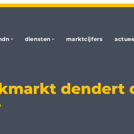
hdn
diensten
marktcijfers
actuee
markt dendert d
r