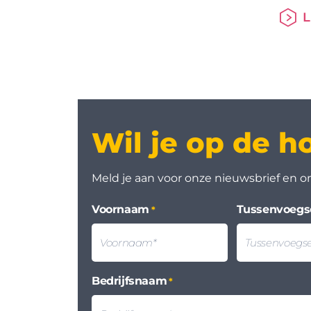
oktob
L
jaarp
2026 
ligt d
digit
in de
Stake
HDN-s
Wil je op de h
inspir
buiten
(CEO 
Meld je aan voor onze nieuwsbrief en on
Mathi
Produ
Voornaam
Tussenvoegs
*
Bedrijfsnaam
*