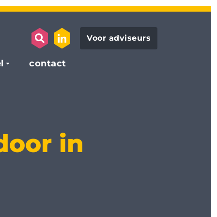
Voor adviseurs
search opener
link to the linkedin page
l
contact
oor in