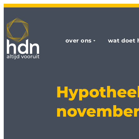
over ons
wat doet 
Hypotheek
novembe