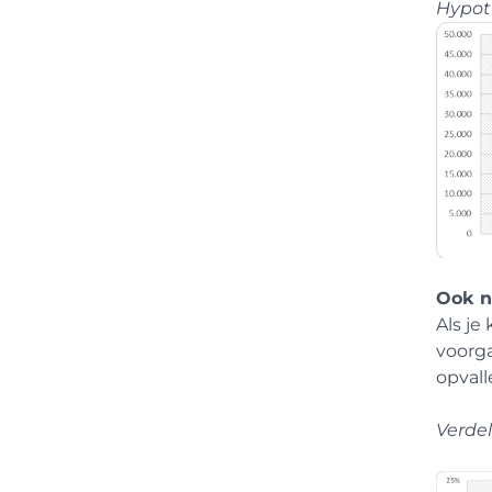
Hypot
Ook 
Als je
voorg
opvall
Verde