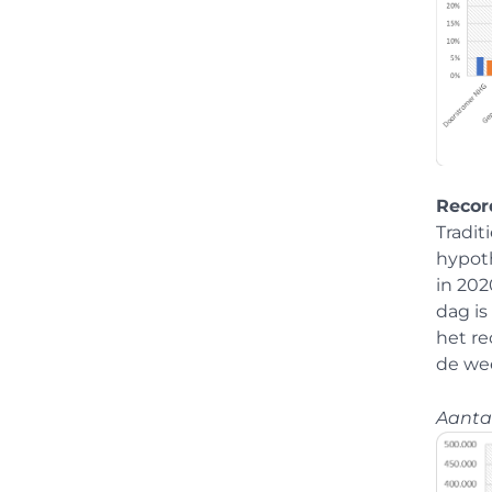
Recor
Tradit
hypot
in 20
dag is
het r
de wee
Aanta