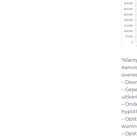
*Klant
Aanvra
overe
– Doo
– Gepe
uitker
– Ond
hypot
– Ops
wonin
– Ops