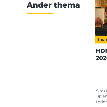
Ander thema
the
HDN
202
Alle 
Tijde
Leden