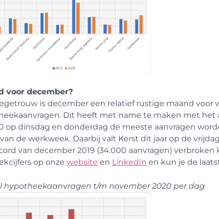
d voor december?
iegetrouw is december een relatief rustige maand voor w
heekaanvragen. Dit heeft met name te maken met het a
20 op dinsdag en donderdag de meeste aanvragen worde
 van de werkweek. Daarbij valt Kerst dit jaar op de vri
ecord van december 2019 (34.000 aanvragen) verbroken
kcijfers op onze
website
en
LinkedIn
en kun je de laat
l hypotheekaanvragen t/m november 2020 per dag