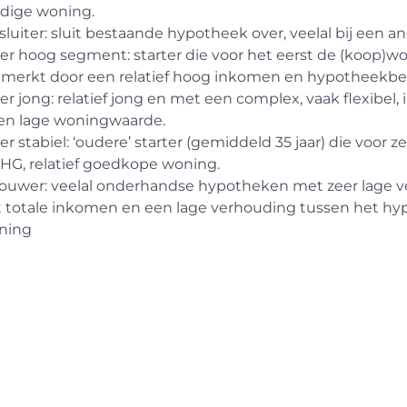
idige woning.
sluiter: sluit bestaande hypotheek over, veelal bij een a
ter hoog segment: starter die voor het eerst de (koop
merkt door een relatief hoog inkomen en hypotheekbe
ter jong: relatief jong en met een complex, vaak flexib
en lage woningwaarde.
ter stabiel: ‘oudere’ starter (gemiddeld 35 jaar) die voor
HG, relatief goedkope woning.
bouwer: veelal onderhandse hypotheken met zeer lage 
t totale inkomen en een lage verhouding tussen het h
ning