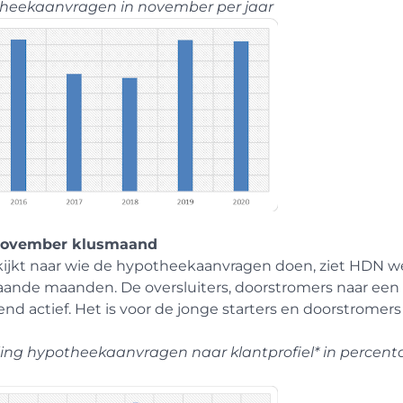
heekaanvragen in november per jaar
november klusmaand
 kijkt naar wie de hypotheekaanvragen doen, ziet HDN we
aande maanden. De oversluiters, doorstromers naar een
end actief. Het is voor de jonge starters en doorstrome
ling hypotheekaanvragen naar klantprofiel* in percent