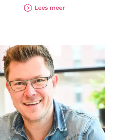
e
betekent dat wij afscheid
Lees meer
e
nemen van de certificaten voor
n.
adviseurs. Als geldverstrekker of
inere)
als intermediair verleng je
ngen
straks jaarlijks je aansluiting op
het HDN Platform via het HDN
portaal. Om dit mogelijk te
dt de
maken gaat er op 1 december
n
een nieuwe versie
 het
ten