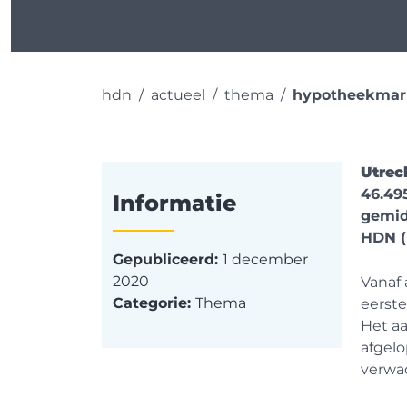
hdn
actueel
thema
hypotheekmark
Utrec
46.49
Informatie
gemid
HDN (
Gepubliceerd:
1 december
2020
Vanaf 
Categorie:
Thema
eerste
Het a
afgelo
verwac