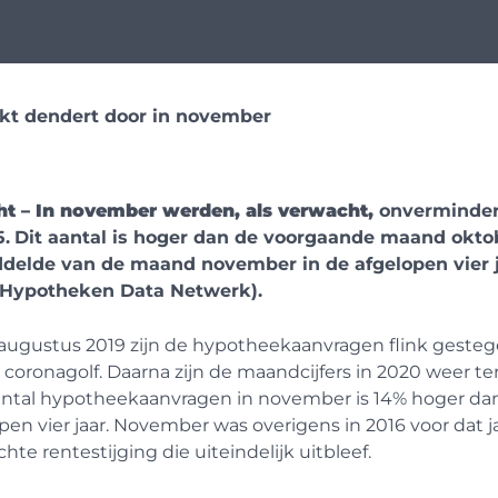
t dendert door in november
ht – In november werden, als verwacht,
onverminder
5.
Dit aantal
is
hoger
d
an
de voorgaande
maand oktobe
delde van de maand november in de afgelopen vier 
Hypotheken Data Netwerk).
augustus 2019 zijn de hypotheekaanvragen flink gestegen
 coronagolf. Daarna zijn de maandcijfers in 2020 weer 
antal hypotheekaanvragen in november is 14% hoger d
pen vier jaar. November was overigens in 2016 voor dat 
hte rentestijging die uiteindelijk uitbleef.