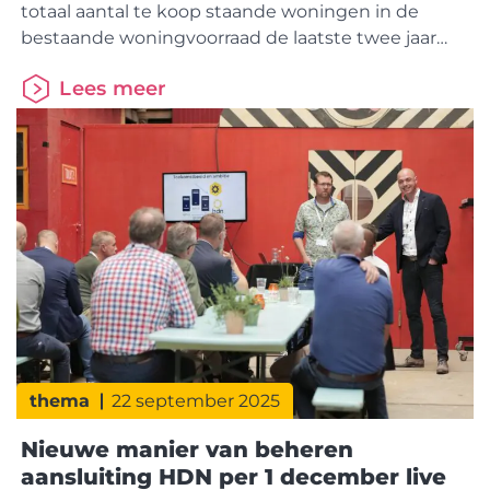
totaal aantal te koop staande woningen in de
bestaande woningvoorraad de laatste twee jaar
flink toegenomen. Het zijn relatief vaker (kleinere)
Lees meer
appartementen en woningen in het minder dure
prijssegment. In de nieuwbouwproductie wordt
de laatste jaren eveneens een grotere nadruk
gelegd op het bouwen van appartementen en
thema
22 september 2025
Nieuwe manier van beheren
aansluiting HDN per 1 december live