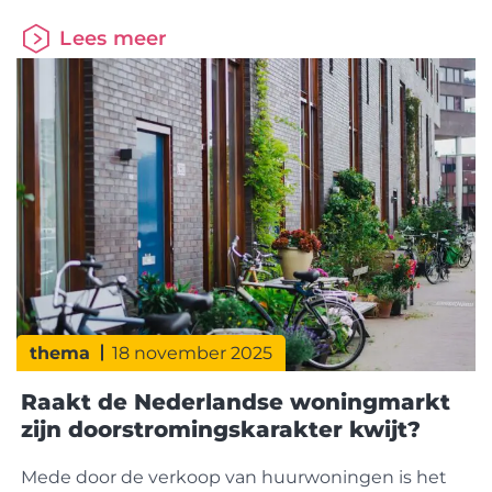
2026 goedgekeurd. Daarmee ligt de koers vast
Lees meer
voor verdere digitalisering en samenwerking in de
keten. StakeholdersessieTijdens de HDN-
stakeholdersessie stond inspiratie uit het
buitenland centraal. Pia Tverin (CEO Nordea
Hypotek) en Mathilda Muhrbeck (Head of Product)
van
thema
18 november 2025
Raakt de Nederlandse woningmarkt
zijn doorstromingskarakter kwijt?
Mede door de verkoop van huurwoningen is het