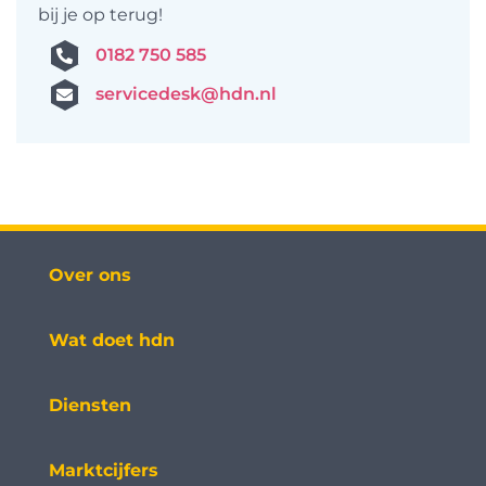
bij je op terug!
0182 750 585
servicedesk@hdn.nl
Over ons
Wat doet hdn
Diensten
Marktcijfers