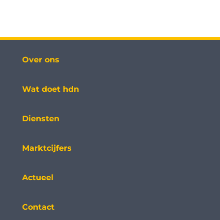
betrouwbaarder en klantvriendelijker maakt. Dit
jaar wordt niet alleen gekeken naar het gebruik
van brondata,
Over ons
Wat doet hdn
Diensten
Marktcijfers
Actueel
Contact