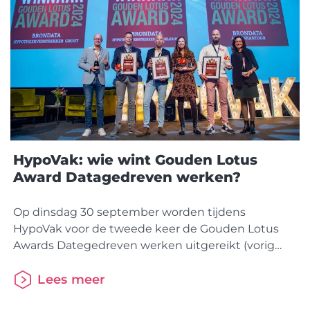
HypoVak: wie wint Gouden Lotus
Award Datagedreven werken?
Op dinsdag 30 september worden tijdens
HypoVak voor de tweede keer de Gouden Lotus
Awards Dategedreven werken uitgereikt (vorig
jaar: Brondata Award). Met deze prijzen zetten HDN
en InFinance partijen in de spotlight die laten zien
Lees meer
hoe brondata het hypotheekproces sneller,