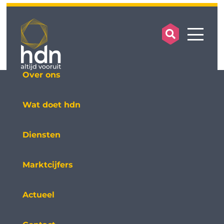
search op
mobile
Over ons
Wat doet hdn
Diensten
Marktcijfers
Actueel