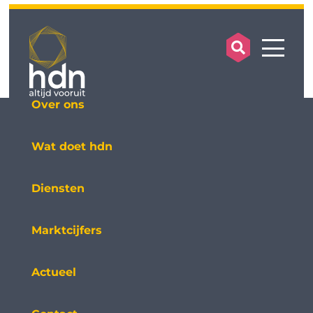
search op
mobile
Over ons
Wat doet hdn
Diensten
Marktcijfers
Actueel