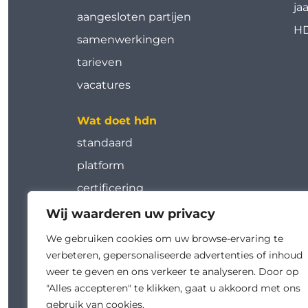
ja
aangesloten partijen
HD
samenwerkingen
tarieven
vacatures
Wat doet hdn
standaard
platform
certificering
tools
Wij waarderen uw privacy
werkgroepen
We gebruiken cookies om uw browse-ervaring te
verbeteren, gepersonaliseerde advertenties of inhoud
kalender
weer te geven en ons verkeer te analyseren. Door op
academy
"Alles accepteren" te klikken, gaat u akkoord met ons
gebruik van cookies.