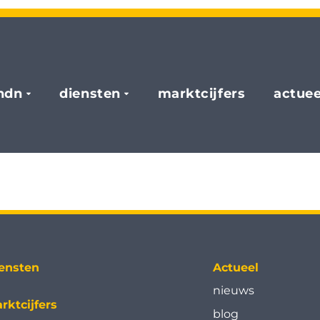
hdn
diensten
marktcijfers
actuee
ensten
Actueel
nieuws
rktcijfers
blog