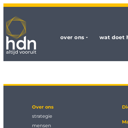
over ons
wat doet 
Over ons
Di
strategie
Ma
mensen