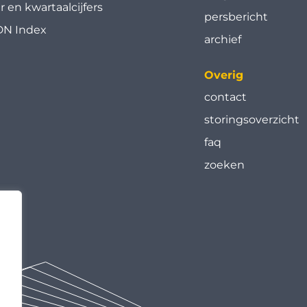
ar en kwartaal­cijfers
persbericht
N Index
archief
Overig
contact
storingsoverzicht
faq
zoeken