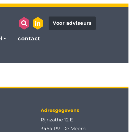
Voor adviseurs
search opener
link to the linkedin page
l
contact
Adresgegevens
Rijnzathe 12 E
3454 PV De Meern