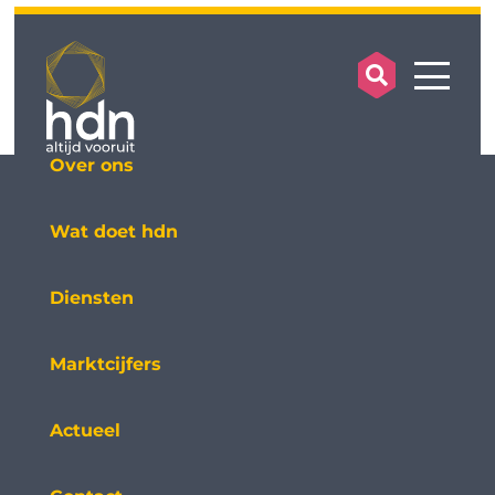
search op
mobile
Over ons
Wat doet hdn
Diensten
Marktcijfers
Actueel