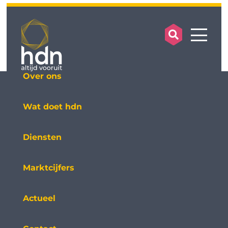
search op
mobile
Over ons
Wat doet hdn
Diensten
Marktcijfers
Actueel