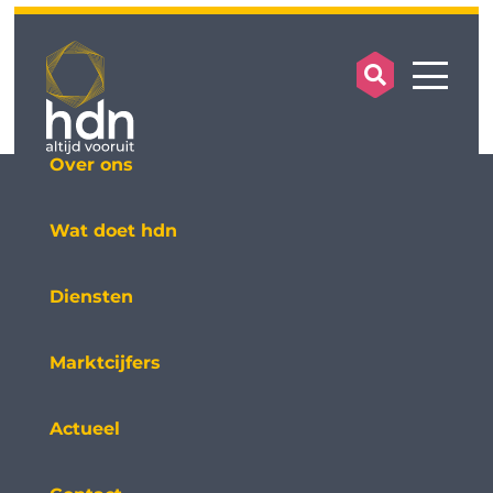
search op
mobile
Over ons
Wat doet hdn
Diensten
Marktcijfers
Actueel