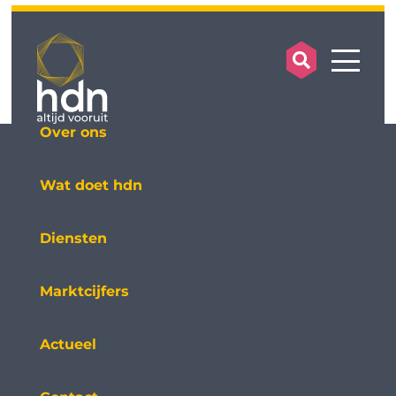
search op
mobile
Over ons
Wat doet hdn
Diensten
Marktcijfers
Actueel