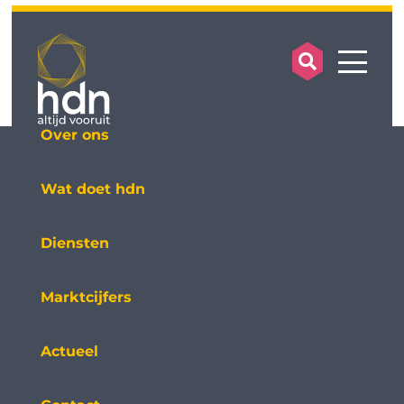
search op
mobile
Over ons
Wat doet hdn
Diensten
Marktcijfers
Actueel