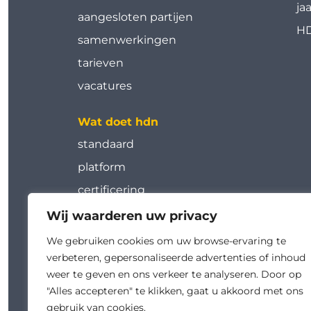
ja
aangesloten partijen
HD
samenwerkingen
tarieven
vacatures
Wat doet hdn
standaard
platform
certificering
tools
Wij waarderen uw privacy
werkgroepen
We gebruiken cookies om uw browse-ervaring te
verbeteren, gepersonaliseerde advertenties of inhoud
kalender
weer te geven en ons verkeer te analyseren. Door op
academy
"Alles accepteren" te klikken, gaat u akkoord met ons
gebruik van cookies.