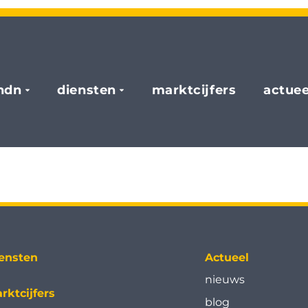
hdn
diensten
marktcijfers
actuee
ensten
Actueel
nieuws
rktcijfers
blog