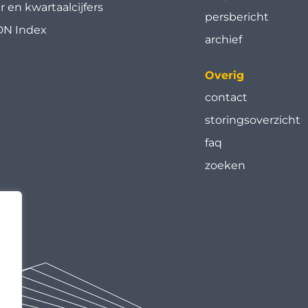
ar en kwartaal­cijfers
persbericht
N Index
archief
Overig
contact
storingsoverzicht
faq
zoeken