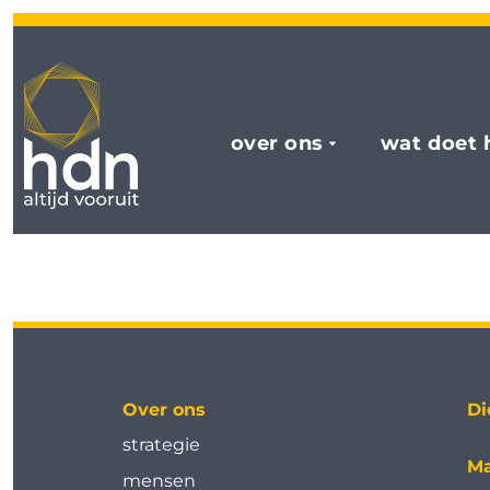
over ons
wat doet 
Over ons
Di
strategie
Ma
mensen