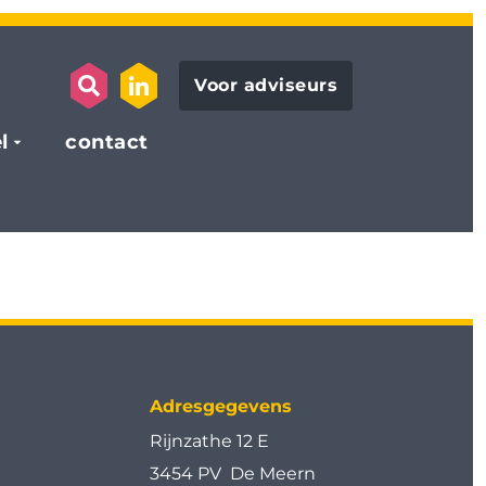
Voor adviseurs
search opener
link to the linkedin page
l
contact
Adresgegevens
Rijnzathe 12 E
3454 PV De Meern