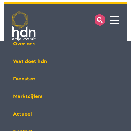
search op
mobile
Over ons
Wat doet hdn
Diensten
Marktcijfers
Actueel