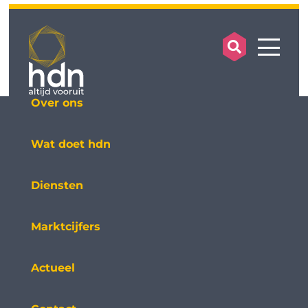
search op
mobile
Over ons
Wat doet hdn
Diensten
Marktcijfers
Actueel