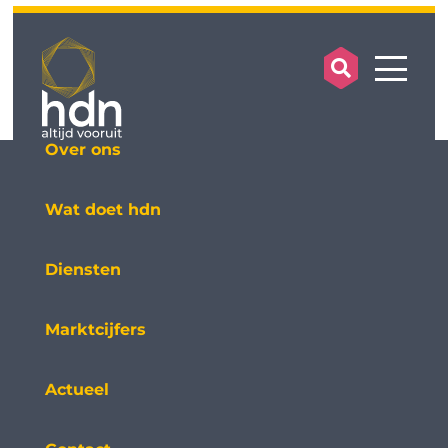
search op
mobile
Over ons
Wat doet hdn
Diensten
Marktcijfers
Actueel