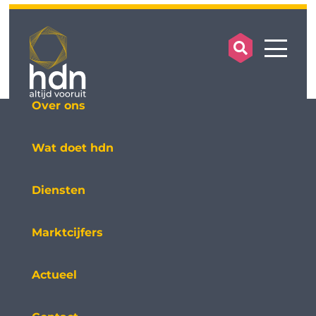
search op
mobile
Over ons
Wat doet hdn
Diensten
Marktcijfers
Actueel