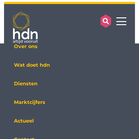
search op
mobile
Over ons
Wat doet hdn
Diensten
Marktcijfers
Actueel