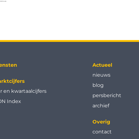
ensten
Actueel
nieuws
rktcijfers
blog
ar en kwartaal­cijfers
persbericht
N Index
archief
Overig
contact