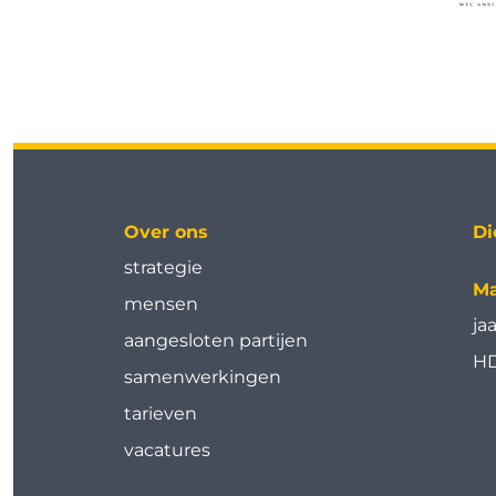
Over ons
Di
strategie
Ma
mensen
ja
aangesloten partijen
HD
samenwerkingen
tarieven
vacatures