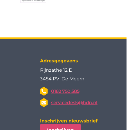
Adresgegevens
Rijnzathe 12 E
3454 PV De Meern
0182 750 585
servicedesk@hdn.nl
Inschrijven nieuwsbrief