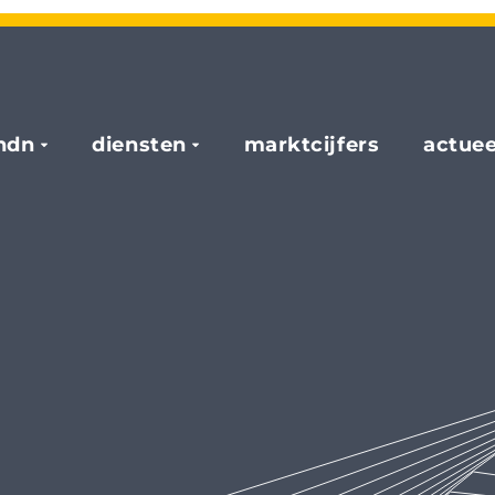
hdn
diensten
marktcijfers
actuee