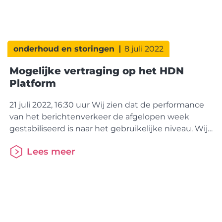
onderhoud en storingen
8 juli 2022
Mogelijke vertraging op het HDN
Platform
21 juli 2022, 16:30 uur Wij zien dat de performance
van het berichtenverkeer de afgelopen week
gestabiliseerd is naar het gebruikelijke niveau. Wij
zijn nog bezig met het onderzoek naar de oorzaak
Lees meer
om hier mitigerende maatregelen op te kunnen
nemen. 8 juli 2022, 10:30 uur Op dit moment zien
we dat berichten trager dan