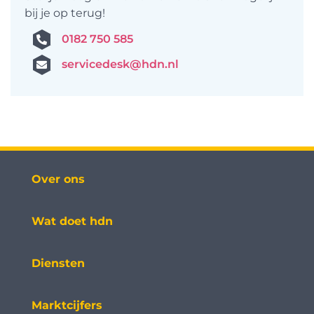
bij je op terug!
0182 750 585
servicedesk@hdn.nl
Over ons
Wat doet hdn
Diensten
Marktcijfers