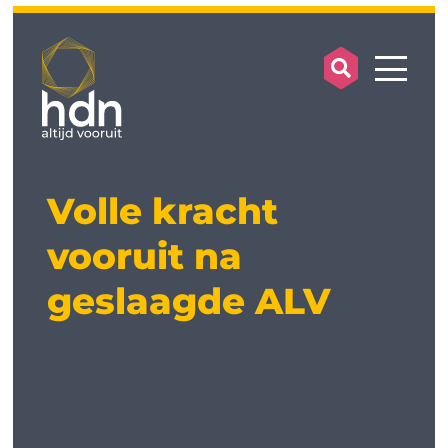
search op
mobile
Volle kracht
vooruit na
geslaagde ALV