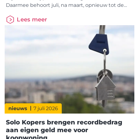
Daarmee behoort juli, na maart, opnieuw tot de
drukste hypotheekmaand van 2026. Dat is 1%
Lees meer
meer dan juli vorig jaar. Binnen de markt is wel een
duidelijke verschuiving zichtbaar. Kopers nemen
een groter aandeel voor hun rekening.
Doorstromers winnen terrein, terwijl starters juist
marktaandeel verliezen. Dit blijkt uit cijfers van
HDN (Hypotheken
nieuws
7 juli 2026
Solo Kopers brengen recordbedrag
aan eigen geld mee voor
koopwoning