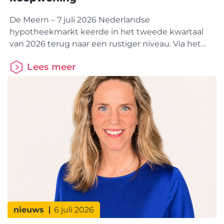
De Meern – 7 juli 2026 Nederlandse
hypotheekmarkt keerde in het tweede kwartaal
van 2026 terug naar een rustiger niveau. Via het
HDN Platform werden 132.877
Lees meer
hypotheekaanvragen verzonden, bijna 5% minder
dan in dezelfde periode vorig
jaar. De betaalbaarheid van koopwoningen blijft
echter onder druk staan. Dat is vooral zichtbaar
bij Solo Kopers, die een recordbedrag aan eigen
geld inbrengen om een woning
nieuws
6 juli 2026