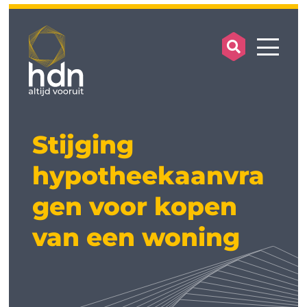
search op
mobile
Stijging
hypotheekaanvra
gen voor kopen
van een woning