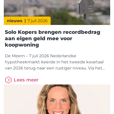
nieuws
7 juli 2026
Solo Kopers brengen recordbedrag
aan eigen geld mee voor
koopwoning
De Meern – 7 juli 2026 Nederlandse
hypotheekmarkt keerde in het tweede kwartaal
van 2026 terug naar een rustiger niveau. Via het
HDN Platform werden 132.877
Lees meer
hypotheekaanvragen verzonden, bijna 5% minder
dan in dezelfde periode vorig
jaar. De betaalbaarheid van koopwoningen blijft
echter onder druk staan. Dat is vooral zichtbaar
bij Solo Kopers, die een recordbedrag aan eigen
geld inbrengen om een woning