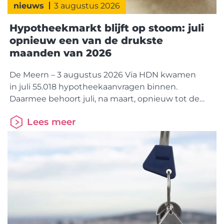
nieuws
3 augustus 2026
Hypotheekmarkt blijft op stoom: juli
opnieuw een van de drukste
maanden van 2026
De Meern – 3 augustus 2026 Via HDN kwamen
in juli 55.018 hypotheekaanvragen binnen.
Daarmee behoort juli, na maart, opnieuw tot de
drukste hypotheekmaand van 2026. Dat is 1%
Lees meer
meer dan juli vorig jaar. Binnen de markt is wel een
duidelijke verschuiving zichtbaar. Kopers nemen
een groter aandeel voor hun rekening.
Doorstromers winnen terrein, terwijl starters juist
marktaandeel verliezen. Dit blijkt uit cijfers van
HDN (Hypotheken