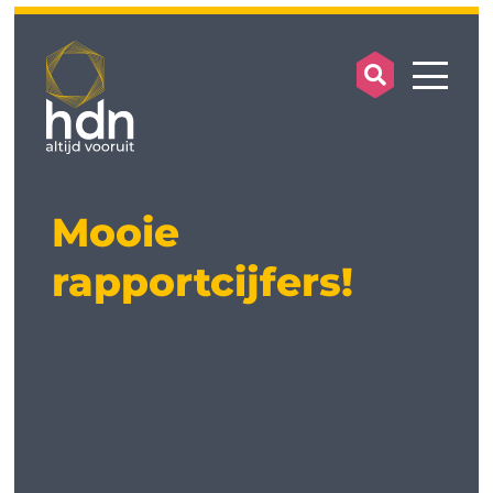
search op
mobile
Mooie
rapportcijfers!