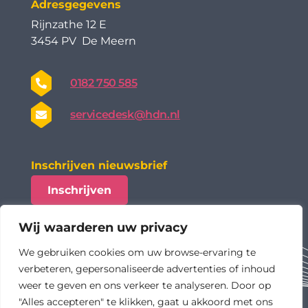
Adresgegevens
Rijnzathe 12 E
3454 PV De Meern
0182 750 585
servicedesk@hdn.nl
Inschrijven nieuwsbrief
Inschrijven
Wij waarderen uw privacy
We gebruiken cookies om uw browse-ervaring te
verbeteren, gepersonaliseerde advertenties of inhoud
weer te geven en ons verkeer te analyseren. Door op
"Alles accepteren" te klikken, gaat u akkoord met ons