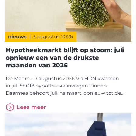
nieuws
3 augustus 2026
Hypotheekmarkt blijft op stoom: juli
opnieuw een van de drukste
maanden van 2026
De Meern – 3 augustus 2026 Via HDN kwamen
in juli 55.018 hypotheekaanvragen binnen.
Daarmee behoort juli, na maart, opnieuw tot de
drukste hypotheekmaand van 2026. Dat is 1%
Lees meer
meer dan juli vorig jaar. Binnen de markt is wel een
duidelijke verschuiving zichtbaar. Kopers nemen
een groter aandeel voor hun rekening.
Doorstromers winnen terrein, terwijl starters juist