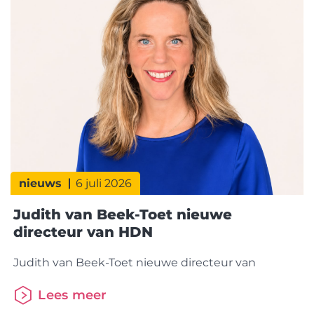
dan in dezelfde periode vorig
jaar. De betaalbaarheid van koopwoningen blijft
echter onder druk staan. Dat is vooral zichtbaar
bij Solo Kopers, die een recordbedrag aan eigen
geld inbrengen om een woning
nieuws
6 juli 2026
Judith van Beek-Toet nieuwe
directeur van HDN
Judith van Beek-Toet nieuwe directeur van
Lees meer