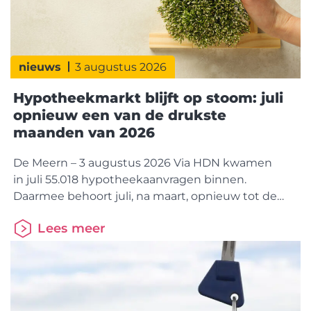
nieuws
3 augustus 2026
Hypotheekmarkt blijft op stoom: juli
opnieuw een van de drukste
maanden van 2026
De Meern – 3 augustus 2026 Via HDN kwamen
in juli 55.018 hypotheekaanvragen binnen.
Daarmee behoort juli, na maart, opnieuw tot de
drukste hypotheekmaand van 2026. Dat is 1%
Lees meer
meer dan juli vorig jaar. Binnen de markt is wel een
duidelijke verschuiving zichtbaar. Kopers nemen
een groter aandeel voor hun rekening.
Doorstromers winnen terrein, terwijl starters juist
marktaandeel verliezen. Dit blijkt uit cijfers van