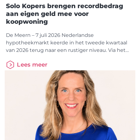
Solo Kopers brengen recordbedrag
aan eigen geld mee voor
koopwoning
De Meern – 7 juli 2026 Nederlandse
hypotheekmarkt keerde in het tweede kwartaal
van 2026 terug naar een rustiger niveau. Via het
HDN Platform werden 132.877
Lees meer
hypotheekaanvragen verzonden, bijna 5% minder
dan in dezelfde periode vorig
jaar. De betaalbaarheid van koopwoningen blijft
echter onder druk staan. Dat is vooral zichtbaar
bij Solo Kopers, die een recordbedrag aan eigen
geld inbrengen om een woning