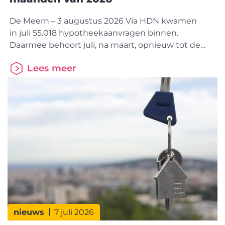
De Meern – 3 augustus 2026 Via HDN kwamen
in juli 55.018 hypotheekaanvragen binnen.
Daarmee behoort juli, na maart, opnieuw tot de
drukste hypotheekmaand van 2026. Dat is 1%
Lees meer
meer dan juli vorig jaar. Binnen de markt is wel een
duidelijke verschuiving zichtbaar. Kopers nemen
een groter aandeel voor hun rekening.
Doorstromers winnen terrein, terwijl starters juist
marktaandeel verliezen. Dit blijkt uit cijfers van
HDN (Hypotheken
nieuws
7 juli 2026