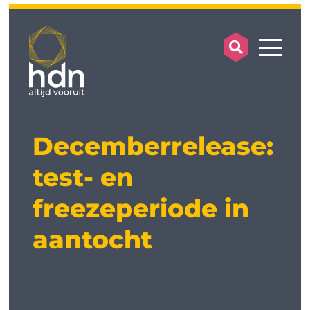
search op
mobile
Decemberrelease:
test- en
freezeperiode in
aantocht