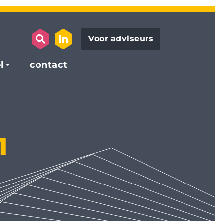
Voor adviseurs
search opener
link to the linkedin page
l
contact
1