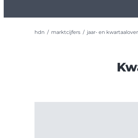
hdn
marktcijfers
jaar- en kwartaalove
Kwa