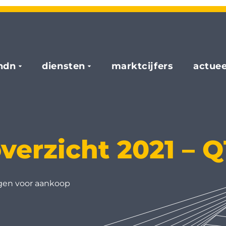
hdn
diensten
marktcijfers
actuee
verzicht 2021 – Q
gen voor aankoop