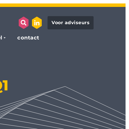
Voor adviseurs
search opener
link to the linkedin page
l
contact
Q1