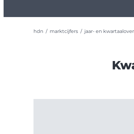
hdn
marktcijfers
jaar- en kwartaalove
Kwa