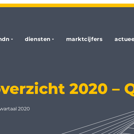
hdn
diensten
marktcijfers
actuee
verzicht 2020 – 
wartaal 2020