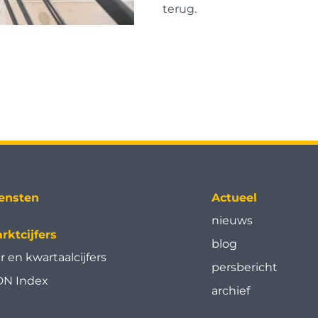
terug.
ensten
Actueel
nieuws
rktcijfers
blog
ar en kwartaal­cijfers
persbericht
N Index
archief