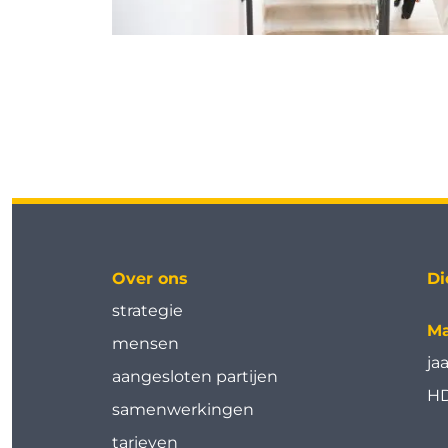
Over ons
Di
strategie
Ma
mensen
ja
aangesloten partijen
HD
samenwerkingen
tarieven