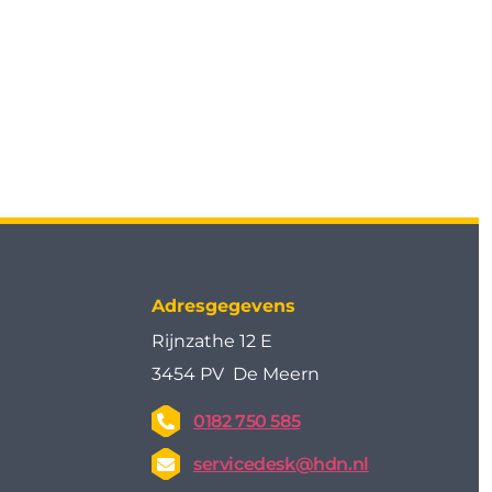
Adresgegevens
Rijnzathe 12 E
3454 PV De Meern
0182 750 585
servicedesk@hdn.nl