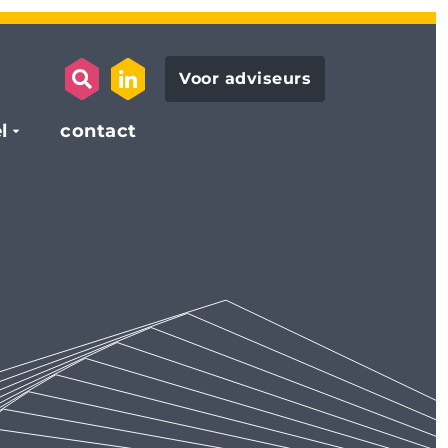
Voor adviseurs
search opener
link to the linkedin page
l
contact