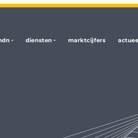
hdn
diensten
marktcijfers
actuee