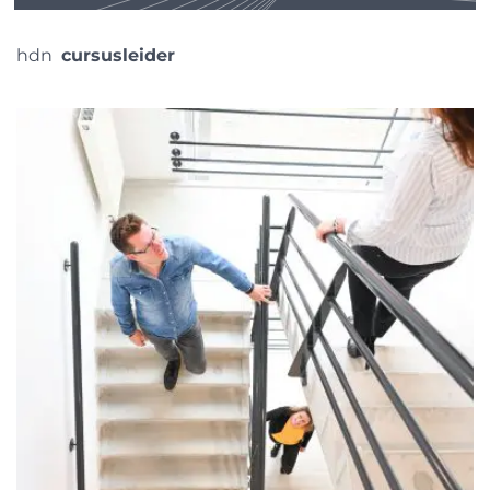
hdn
cursusleider