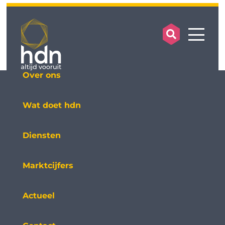
search op
mobile
Over ons
Wat doet hdn
Diensten
Marktcijfers
Actueel