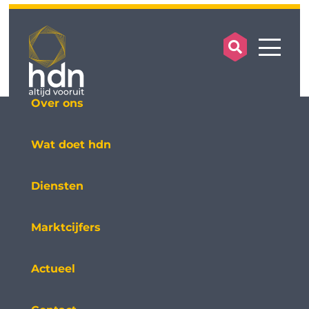
search op
mobile
Over ons
Wat doet hdn
Diensten
Marktcijfers
Actueel