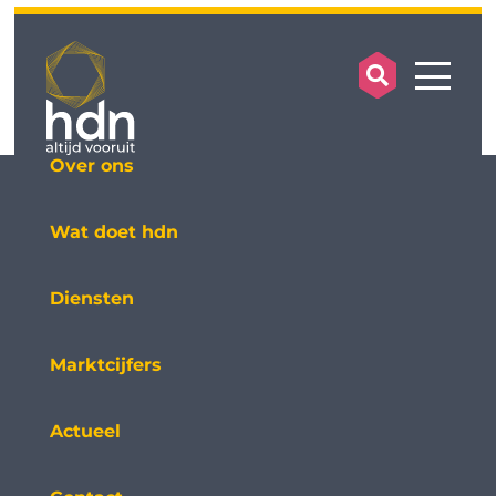
search op
mobile
Over ons
Wat doet hdn
Diensten
Marktcijfers
Actueel