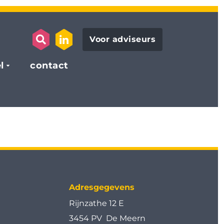
Voor adviseurs
search opener
link to the linkedin page
l
contact
Adresgegevens
Rijnzathe 12 E
3454 PV De Meern