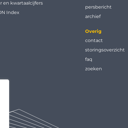
ar en kwartaal­cijfers
persbericht
N Index
archief
Overig
contact
storingsoverzicht
faq
zoeken