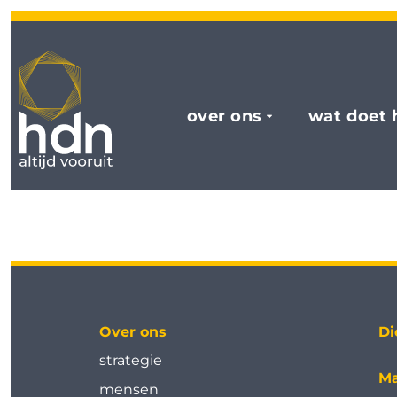
over ons
wat doet 
Over ons
Di
strategie
Ma
mensen