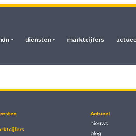
hdn
diensten
marktcijfers
actuee
ensten
Actueel
nieuws
rktcijfers
blog