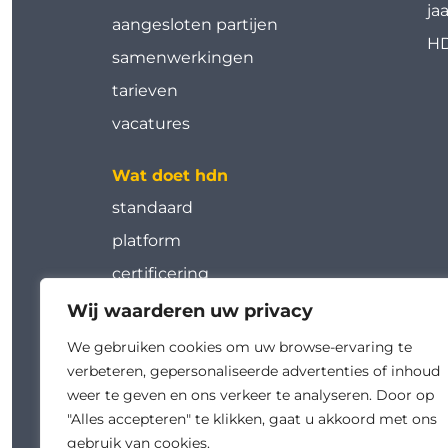
ja
aangesloten partijen
HD
samenwerkingen
tarieven
vacatures
Wat doet hdn
standaard
platform
certificering
tools
Wij waarderen uw privacy
werkgroepen
We gebruiken cookies om uw browse-ervaring te
verbeteren, gepersonaliseerde advertenties of inhoud
kalender
weer te geven en ons verkeer te analyseren. Door op
academy
"Alles accepteren" te klikken, gaat u akkoord met ons
gebruik van cookies.