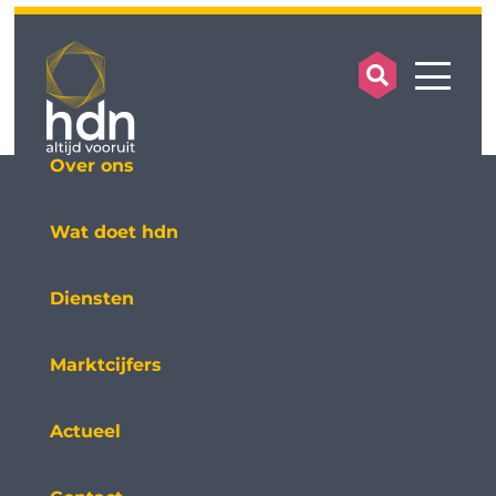
search op
mobile
Over ons
Wat doet hdn
Diensten
Marktcijfers
Actueel