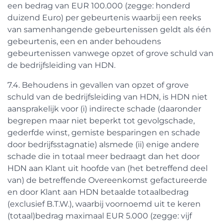
een bedrag van EUR 100.000 (zegge: honderd
duizend Euro) per gebeurtenis waarbij een reeks
van samenhangende gebeurtenissen geldt als één
gebeurtenis, een en ander behoudens
gebeurtenissen vanwege opzet of grove schuld van
de bedrijfsleiding van HDN.
7.4. Behoudens in gevallen van opzet of grove
schuld van de bedrijfsleiding van HDN, is HDN niet
aansprakelijk voor (i) indirecte schade (daaronder
begrepen maar niet beperkt tot gevolgschade,
gederfde winst, gemiste besparingen en schade
door bedrijfsstagnatie) alsmede (ii) enige andere
schade die in totaal meer bedraagt dan het door
HDN aan Klant uit hoofde van (het betreffend deel
van) de betreffende Overeenkomst gefactureerde
en door Klant aan HDN betaalde totaalbedrag
(exclusief B.T.W.), waarbij voornoemd uit te keren
(totaal)bedrag maximaal EUR 5.000 (zegge: vijf