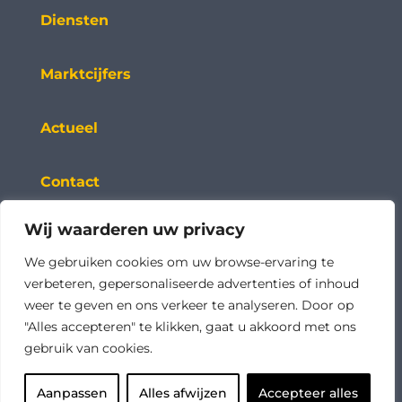
Diensten
Marktcijfers
Actueel
Contact
Wij waarderen uw privacy
Adresgegevens
Rijnzathe 12 E
We gebruiken cookies om uw browse-ervaring te
3454 PV De Meern
verbeteren, gepersonaliseerde advertenties of inhoud
weer te geven en ons verkeer te analyseren. Door op
"Alles accepteren" te klikken, gaat u akkoord met ons
0182 750 585
gebruik van cookies.
servicedesk@hdn.nl
Aanpassen
Alles afwijzen
Accepteer alles