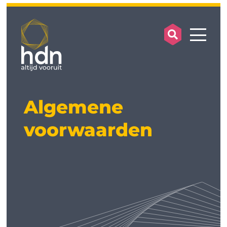
search op
mobile
Algemene
voorwaarden